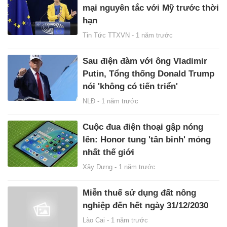
mại nguyên tắc với Mỹ trước thời
hạn
Tin Tức TTXVN -
1 năm trước
Sau điện đàm với ông Vladimir
Putin, Tổng thống Donald Trump
nói 'không có tiến triển'
NLĐ -
1 năm trước
Cuộc đua điện thoại gập nóng
lên: Honor tung 'tân binh' mỏng
nhất thế giới
Xây Dựng -
1 năm trước
Miễn thuế sử dụng đất nông
nghiệp đến hết ngày 31/12/2030
Lào Cai -
1 năm trước