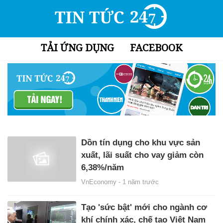
TẢI ỨNG DỤNG
FACEBOOK
Dồn tín dụng cho khu vực sản
xuất, lãi suất cho vay giảm còn
6,38%/năm
VnEconomy -
1 năm trước
Tạo 'sức bật' mới cho ngành cơ
khí chính xác, chế tạo Việt Nam