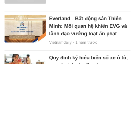
Everland - Bất động sản Thiên
Minh: Mối quan hệ khiến EVG và
lãnh đạo vướng loạt án phạt
Vietnamdaily -
1 năm trước
Quy định ký hiệu biển số xe ô tô,
xe máy tại các địa phương
Chính Phủ -
1 năm trước
Tiết lộ bí mật dẫn đến vụ tai nạn
thương tâm của sao Liverpool
Xây Dựng -
1 năm trước