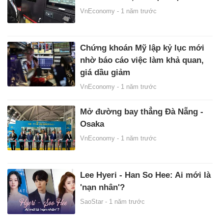
VnEconomy -
1 năm trước
Chứng khoán Mỹ lập kỷ lục mới
nhờ báo cáo việc làm khả quan,
giá dầu giảm
VnEconomy -
1 năm trước
Mở đường bay thẳng Đà Nẵng -
Osaka
VnEconomy -
1 năm trước
Lee Hyeri - Han So Hee: Ai mới là
'nạn nhân'?
SaoStar -
1 năm trước